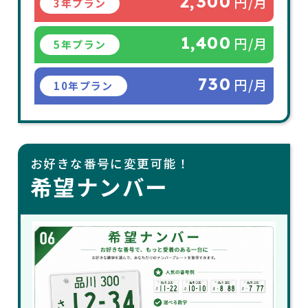
2,300
円/月
3年プラン
1,400
円/月
5年プラン
730
円/月
10年プラン
お好きな番号に変更可能！
希望ナンバー