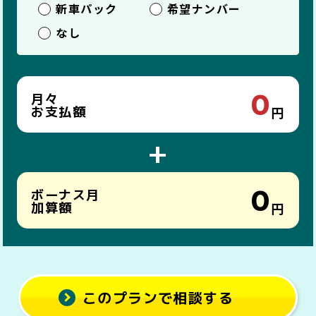
新車パック
希望ナンバー
なし
0
月々
お支払額
円
+
0
ボーナス月
加算額
円
このプランで相談する