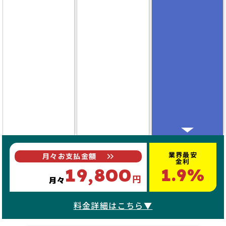
業界最安
月々お支払金額
金利
19,800
1.9%
円
月々